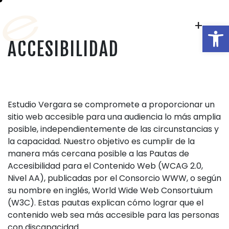
+
Ab
ES
PROYECTOS
A
C
C
E
S
I
B
I
L
I
D
A
D
Estudio Vergara se compromete a proporcionar un
sitio web accesible para una audiencia lo más amplia
posible, independientemente de las circunstancias y
la capacidad. Nuestro objetivo es cumplir de la
manera más cercana posible a las Pautas de
Accesibilidad para el Contenido Web (WCAG 2.0,
Nivel AA), publicadas por el Consorcio WWW, o según
su nombre en inglés, World Wide Web Consortuium
(W3C). Estas pautas explican cómo lograr que el
contenido web sea más accesible para las personas
con discapacidad.